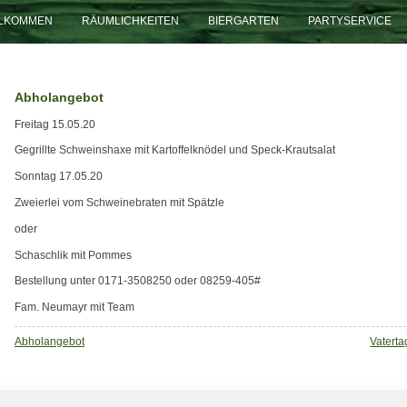
LLKOMMEN
RÄUMLICHKEITEN
BIERGARTEN
PARTYSERVICE
Abholangebot
Freitag 15.05.20
Gegrillte Schweinshaxe mit Kartoffelknödel und Speck-Krautsalat
Sonntag 17.05.20
Zweierlei vom Schweinebraten mit Spätzle
oder
Schaschlik mit Pommes
Bestellung unter 0171-3508250 oder 08259-405#
Fam. Neumayr mit Team
Beitragsnavigation
Abholangebot
Vaterta