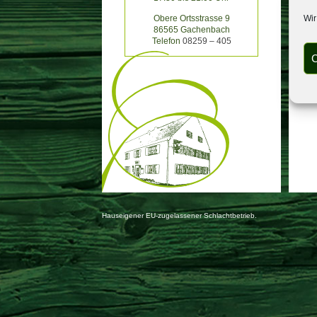
Wir
Obere Ortsstrasse 9
86565 Gachenbach
Telefon
08259 – 405
C
Hauseigener EU-zugelassener Schlachtbetrieb.