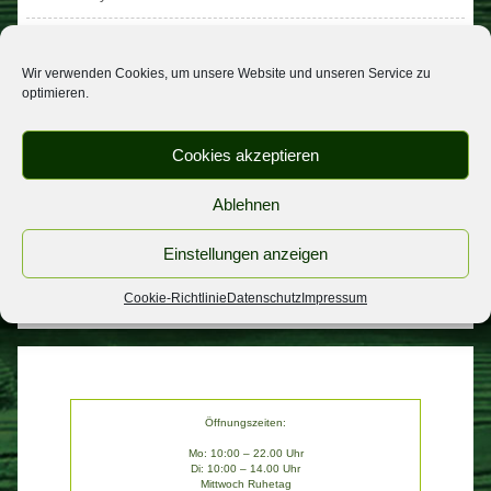
Beitragsnavigation
Aktion am Freitag
Aktion am Freitag
Wir verwenden Cookies, um unsere Website und unseren Service zu
optimieren.
NEUESTE BEITRÄGE
Cookies akzeptieren
Urlaub
Spargel
Ablehnen
wichtige Informatiom
Einstellungen anzeigen
Personal gesucht
Aktion am Freitag
Cookie-Richtlinie
Datenschutz
Impressum
Öffnungszeiten:
Mo: 10:00 – 22.00 Uhr
Di: 10:00 – 14.00 Uhr
Mittwoch Ruhetag