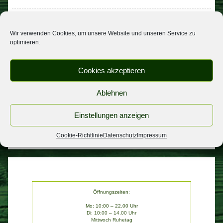
Beitragsnavigation
Aktion am Freitag
Urlaub
Wir verwenden Cookies, um unsere Website und unseren Service zu
optimieren.
NEUESTE BEITRÄGE
Cookies akzeptieren
Urlaub
Spargel
Ablehnen
wichtige Informatiom
Einstellungen anzeigen
Personal gesucht
Aktion am Freitag
Cookie-Richtlinie
Datenschutz
Impressum
Öffnungszeiten:
Mo: 10:00 – 22.00 Uhr
Di: 10:00 – 14.00 Uhr
Mittwoch Ruhetag