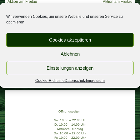
Beitragsnavigation
Aktion am Freitag
Aktion am Freitag
Wir verwenden Cookies, um unsere Website und unseren Service zu
optimieren.
NEUESTE BEITRÄGE
Urlaub
Cookies akzeptieren
Spargel
Ablehnen
wichtige Informatiom
Personal gesucht
Einstellungen anzeigen
Aktion am Freitag
Cookie-Richtlinie
Datenschutz
Impressum
Öffnungszeiten:
Mo: 10:00 – 22.00 Uhr
Di: 10:00 – 14.00 Uhr
Mittwoch Ruhetag
Do: 10:00 – 22.00 Uhr
Fr: 10:00 – 22.00 Uhr