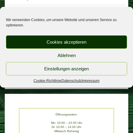
Beitragsnavigation
Aktion am Freitag
Urlaub
Wir verwenden Cookies, um unsere Website und unseren Service zu
optimieren.
NEUESTE BEITRÄGE
Cookies akzeptieren
Urlaub
Spargel
Ablehnen
wichtige Informatiom
Einstellungen anzeigen
Personal gesucht
Aktion am Freitag
Cookie-Richtlinie
Datenschutz
Impressum
Öffnungszeiten:
Mo: 10:00 – 22.00 Uhr
Di: 10:00 – 14.00 Uhr
Mittwoch Ruhetag