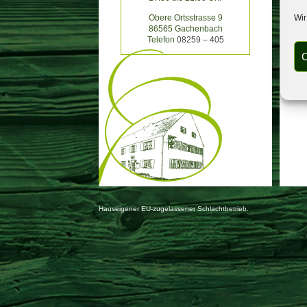
Wir
Obere Ortsstrasse 9
86565 Gachenbach
Telefon
08259 – 405
C
Hauseigener EU-zugelassener Schlachtbetrieb.