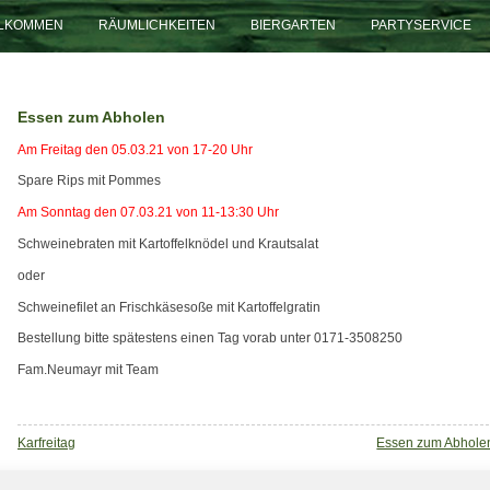
LLKOMMEN
RÄUMLICHKEITEN
BIERGARTEN
PARTYSERVICE
Essen zum Abholen
Am Freitag den 05.03.21 von 17-20 Uhr
Spare Rips mit Pommes
Am Sonntag den 07.03.21 von 11-13:30 Uhr
Schweinebraten mit Kartoffelknödel und Krautsalat
oder
Schweinefilet an Frischkäsesoße mit Kartoffelgratin
Bestellung bitte spätestens einen Tag vorab unter 0171-3508250
Fam.Neumayr mit Team
Beitragsnavigation
Karfreitag
Essen zum Abhole