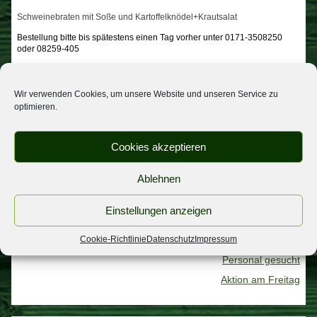
Schweinebraten mit Soße und Kartoffelknödel+Krautsalat
Bestellung bitte bis spätestens einen Tag vorher unter 0171-3508250
oder 08259-405
Fam.Neumayr mit Team
Wir verwenden Cookies, um unsere Website und unseren Service zu
optimieren.
Beitragsnavigation
Essen zum Abholen
Weihnachtskarte
Cookies akzeptieren
NEUESTE BEITRÄGE
Ablehnen
Urlaub
Einstellungen anzeigen
Spargel
wichtige Informatiom
Cookie-Richtlinie
Datenschutz
Impressum
Personal gesucht
Aktion am Freitag