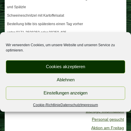
und Spätzle
Schweineschnitzel mit Kartoffelsalat
Bestellung bitte bis spätestens einen Tag vorher
unter 0171-3508250 oder 08259-405
Fam.Neumayr mit Team
Wir verwenden Cookies, um unsere Website und unseren Service zu
optimieren.
Beitragsnavigation
Weihnachtskarte
Silvesterkarte
Cookies akzeptieren
Ablehnen
NEUESTE BEITRÄGE
Einstellungen anzeigen
Urlaub
Spargel
Cookie-Richtlinie
Datenschutz
Impressum
wichtige Informatiom
Personal gesucht
Aktion am Freitag