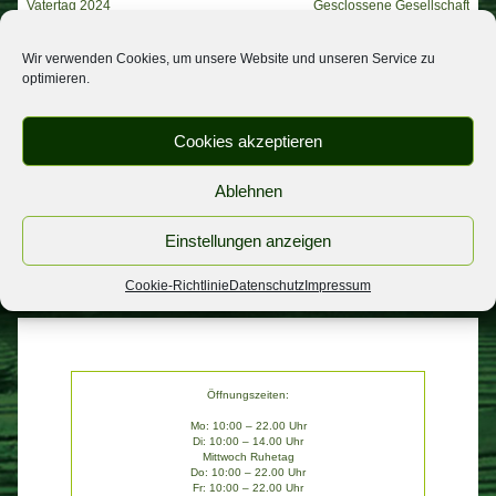
Beitragsnavigation
Vatertag 2024
Gesclossene Gesellschaft
Wir verwenden Cookies, um unsere Website und unseren Service zu
optimieren.
NEUESTE BEITRÄGE
Urlaub
Cookies akzeptieren
Spargel
Ablehnen
wichtige Informatiom
Personal gesucht
Einstellungen anzeigen
Aktion am Freitag
Cookie-Richtlinie
Datenschutz
Impressum
Öffnungszeiten:
Mo: 10:00 – 22.00 Uhr
Di: 10:00 – 14.00 Uhr
Mittwoch Ruhetag
Do: 10:00 – 22.00 Uhr
Fr: 10:00 – 22.00 Uhr